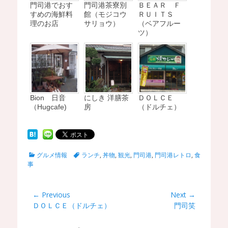
門司港でおす
門司港茶寮別
ＢＥＡＲ Ｆ
すめの海鮮料
館（モジコウ
ＲＵＩＴＳ
理のお店
サリョウ）
（ベアフルー
ツ）
Bion 日音
にしき 洋膳茶
ＤＯＬＣＥ
（Hugcafe)
房
（ドルチェ）
C
T
グルメ情報
ランチ
,
丼物
,
観光
,
門司港
,
門司港レトロ
,
食
a
a
事
t
g
e
s
g
投
← Previous
Next →
o
Previous
ＤＯＬＣＥ（ドルチェ）
Next
門司笑
稿
r
post:
post:
i
ナ
e