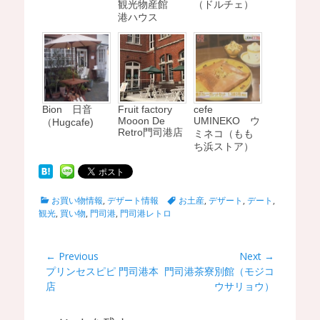
観光物産館
（ドルチェ）
港ハウス
Bion 日音
Fruit factory
cefe
Mooon De
UMINEKO ウ
（Hugcafe)
Retro門司港店
ミネコ（もも
ち浜ストア）
C
T
お買い物情報
,
デザート情報
お土産
,
デザート
,
デート
,
a
a
観光
,
買い物
,
門司港
,
門司港レトロ
t
g
e
s
g
投
← Previous
Next →
o
Previous
プリンセスピピ 門司港本
Next
門司港茶寮別館（モジコ
稿
r
post:
店
post:
ウサリョウ）
i
ナ
e
ビ
s