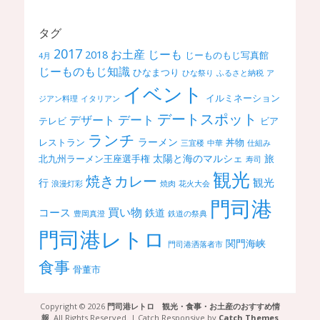
タグ
2017
お土産
じーも
2018
じーものもじ写真館
4月
じーものもじ知識
ひなまつり
ひな祭り
ふるさと納税
ア
イベント
イルミネーション
ジアン料理
イタリアン
デートスポット
デート
デザート
テレビ
ビア
ランチ
ラーメン
レストラン
丼物
三宜楼
中華
仕組み
太陽と海のマルシェ
旅
北九州ラーメン王座選手権
寿司
観光
焼きカレー
観光
行
浪漫灯彩
焼肉
花火大会
門司港
買い物
コース
鉄道
豊岡真澄
鉄道の祭典
門司港レトロ
関門海峡
門司港洒落者市
食事
骨董市
Copyright © 2026
門司港レトロ 観光・食事・お土産のおすすめ情
報
. All Rights Reserved. | Catch Responsive by
Catch Themes