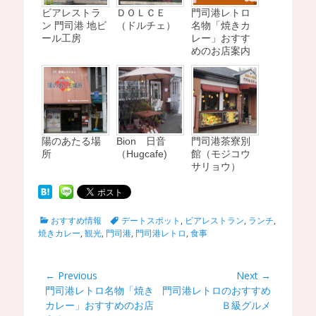
ビアレストラ
ＤＯＬＣＥ
門司港レトロ
ン 門司港 地ビ
（ドルチェ）
名物「焼きカ
ール工房
レー」おすす
めのお店案内
陽のあたる場
Bion 日音
門司港茶寮別
所
（Hugcafe)
館（モジコウ
サリョウ）
C
T
おすすめ情報
デートスポット
,
ビアレストラン
,
ランチ
,
a
a
焼きカレー
,
観光
,
門司港
,
門司港レトロ
,
食事
t
g
e
s
g
投
← Previous
Next →
o
Previous
門司港レトロ名物「焼き
Next
門司港レトロのおすすめ
稿
r
post:
カレー」おすすめのお店
post:
Ｂ級グルメ
i
ナ