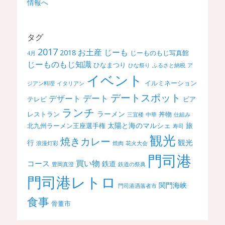
タグ
2017
お土産
じーも
2018
じーものもじ写真館
4月
じーものもじ知識
ひなまつり
ひな祭り
ふるさと納税
ア
イベント
イルミネーション
ジアン料理
イタリアン
デートスポット
デート
デザート
テレビ
ビア
ランチ
ラーメン
レストラン
丼物
三宜楼
中華
仕組み
太陽と海のマルシェ
旅
北九州ラーメン王座選手権
寿司
観光
焼きカレー
観光
行
浪漫灯彩
焼肉
花火大会
門司港
買い物
コース
鉄道
豊岡真澄
鉄道の祭典
門司港レトロ
関門海峡
門司港洒落者市
食事
骨董市