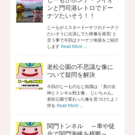
じーもがポンデ・ライオ
ンと門司港レトロでドー
ナツたいそう！！
じーもがミスタードーナツのドーナツ
たいそうに出演してた映像を発見! と
言う事で今回はドーナツ体操をご紹介
します
Read More …
老松公園の不思議な像に
ついて疑問を解決
今回のじーものもじ知識は 「美の女
神とトンネル戦士像」 じいちゃん。
老松公園で変わった像を見つけたよ！
何を
Read More …
関門トンネル ～車や徒
歩で関門海峡を横断～