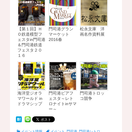
【第１回】Ｈ
門司港グラン
松永文庫 洋
Ｏ鉄道模型フ
マーケット
画名作資料展
ェスタin門司港
2016春
＆門司港鉄道
フェスタ２０
１６
海洋堂ジオラ
門司港ビアフ
門司港トロッ
マワールド in
ェスタ～レト
コ競争
ドラマシップ
ロナイトinサマ
ー～
C
T
イベント情報
イベント
,
門司港
,
門司港レトロ