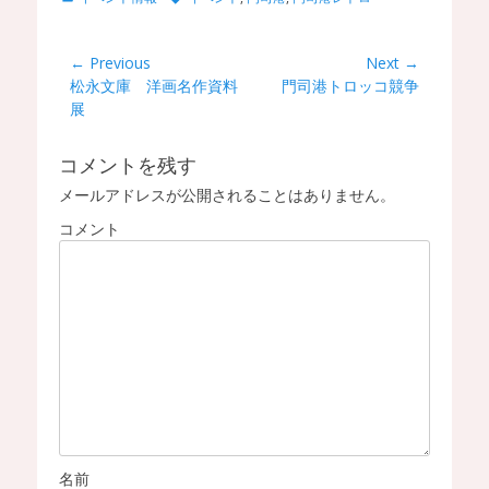
a
a
t
g
e
s
投
← Previous
Next →
g
Previous
松永文庫 洋画名作資料
Next
門司港トロッコ競争
稿
o
post:
展
post:
r
ナ
i
ビ
e
コメントを残す
s
ゲ
メールアドレスが公開されることはありません。
ー
コメント
シ
ョ
ン
名前