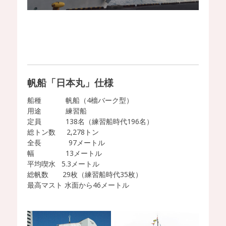
帆船「日本丸」仕様
船種 帆船（4檣バーク型）
用途 練習船
定員 138名（練習船時代196名）
総トン数 2,278トン
全長 97メートル
幅 13メートル
平均喫水 5.3メートル
総帆数 29枚（練習船時代35枚）
最高マスト 水面から46メートル