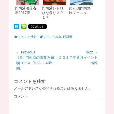
門司港洒落者
門司港レトロ
第23回門司海
市2017春
ひな祭り２０
峡フェスタ
１７
C
T
イベント情報
2017
,
日本丸
,
門司港
a
a
t
g
e
s
投
← Previous
Next →
g
Previous
【3】門司港の街並み満
Next
２０１７年６月イベント
稿
o
post:
喫コース〈約３～４時
post:
情報
r
ナ
間〉
i
ビ
e
s
ゲ
コメントを残す
ー
メールアドレスが公開されることはありません。
シ
コメント
ョ
ン