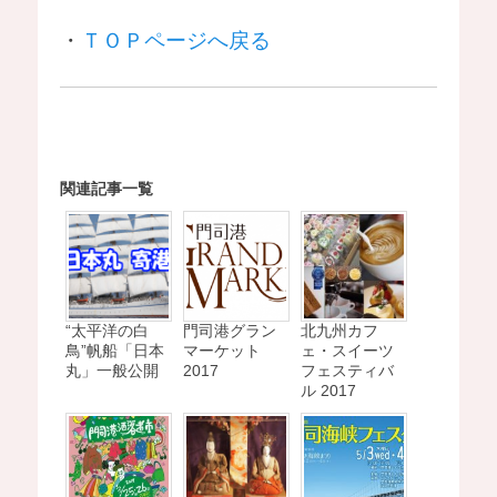
・
ＴＯＰページへ戻る
関連記事一覧
“太平洋の白
門司港グラン
北九州カフ
鳥”帆船「日本
マーケット
ェ・スイーツ
丸」一般公開
2017
フェスティバ
ル 2017